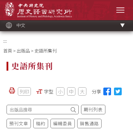
跳
中央研究院歷史語言研究所
到
選單
主
要
內
容
區
塊
中文
:::
首頁
>
出版品
> 史語所集刊
史語所集刊
列印
字型
小
中
大
分享
期刊列表
預刊文章
稿約
編輯委員
銷售通路