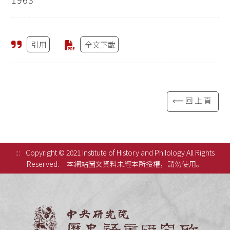
引用
全文下載
⟸回上頁
:::
Copyright © 2021 Institute of History and Philology All Rights
Reserved.
本網站圖文資料未經本所授權，請勿使用。
中央研究