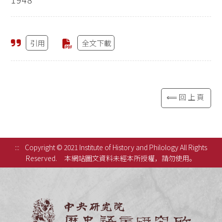
引用
全文下載
⟸回上頁
:::
Copyright © 2021 Institute of History and Philology All Rights
Reserved.
本網站圖文資料未經本所授權，請勿使用。
中央研究