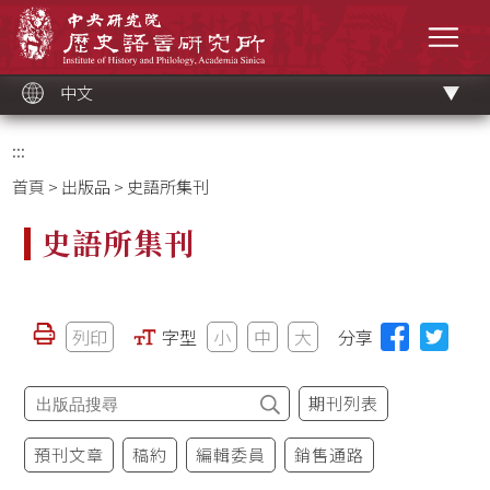
跳
中央研究院歷史語言研究所
到
選單
主
要
內
容
區
塊
中文
:::
首頁
>
出版品
> 史語所集刊
史語所集刊
列印
字型
小
中
大
分享
期刊列表
預刊文章
稿約
編輯委員
銷售通路