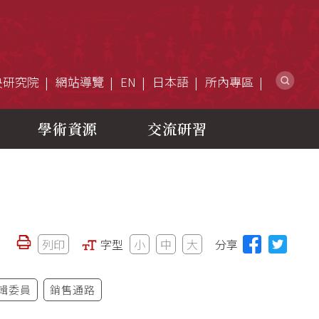
網
央研究院
網站導覽
EN
日本語
所內專區
學術資源
交流研習
列印
字型
小
中
大
分享
輯委員
銷售通路