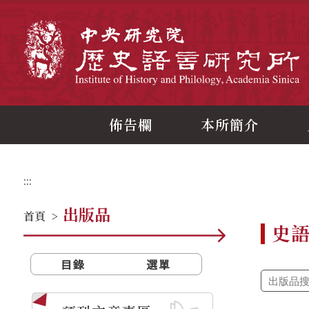
跳
到
主
中
要
內
容
區
塊
佈告欄
本所簡介
:::
出版品
首頁
>
史
目錄
選單