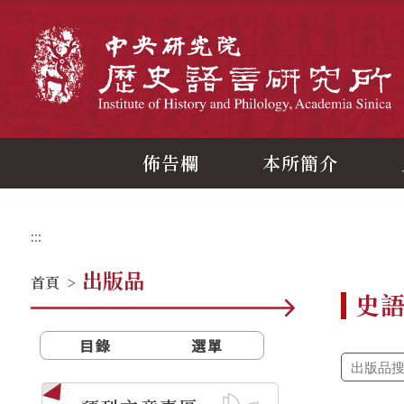
跳
到
主
中
要
內
容
區
塊
佈告欄
本所簡介
:::
出版品
首頁
>
史
目錄
選單