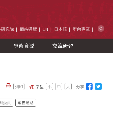
網
央研究院
網站導覽
EN
日本語
所內專區
學術資源
交流研習
列印
字型
小
中
大
分享
輯委員
銷售通路