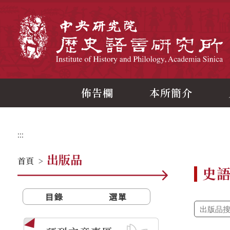
跳
到
主
中
要
內
容
區
塊
佈告欄
本所簡介
:::
出版品
首頁
>
史
目錄
選單