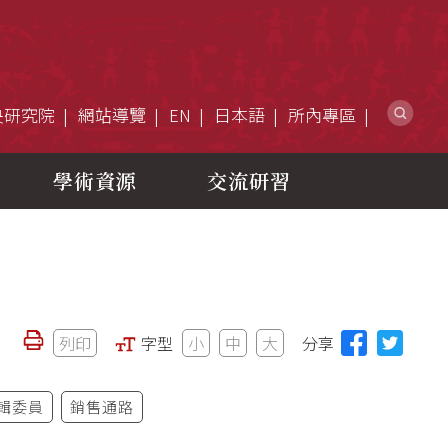
網
央研究院
網站導覽
EN
日本語
所內專區
學術資源
交流研習
列印
字型
小
中
大
分享
輯委員
銷售通路