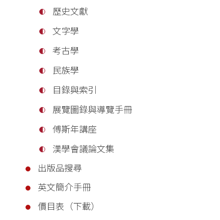
歷史文獻
文字學
考古學
民族學
目錄與索引
展覽圖錄與導覽手冊
傅斯年講座
漢學會議論文集
出版品搜尋
英文簡介手冊
價目表（下載）