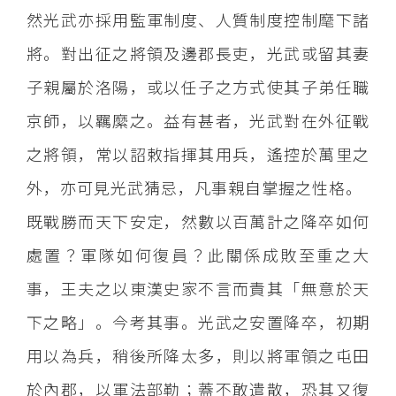
然光武亦採用監軍制度、人質制度控制麾下諸
將。對出征之將領及邊郡長吏，光武或留其妻
子親屬於洛陽，或以任子之方式使其子弟任職
京師，以羈縻之。益有甚者，光武對在外征戰
之將領，常以詔敕指揮其用兵，遙控於萬里之
外，亦可見光武猜忌，凡事親自掌握之性格。
既戰勝而天下安定，然數以百萬計之降卒如何
處置？軍隊如何復員？此關係成敗至重之大
事，王夫之以東漢史家不言而責其「無意於天
下之略」。今考其事。光武之安置降卒，初期
用以為兵，稍後所降太多，則以將軍領之屯田
於內郡，以軍法部勒；蓋不敢遣散，恐其又復