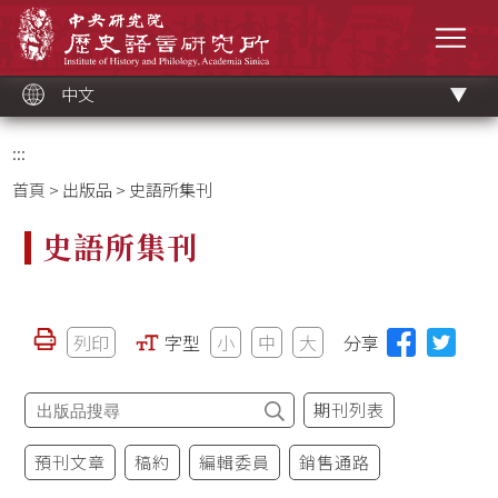
跳
中央研究院歷史語言研究所
到
選單
主
要
內
容
區
塊
中文
:::
首頁
>
出版品
> 史語所集刊
史語所集刊
列印
字型
小
中
大
分享
期刊列表
預刊文章
稿約
編輯委員
銷售通路