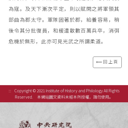
為寇。及天下漸次平定，則以賦閑之將軍領其
部曲為郡太守。軍隊固著於郡，給養容易，稍
後令其分批復員，和緩遣散數百萬兵卒，消弭
危機於無形，此亦可見光武之所謂柔道。
⟸回上頁
:::
Copyright © 2021 Institute of History and Philology All Rights
Reserved.
本網站圖文資料未經本所授權，請勿使用。
中央研究