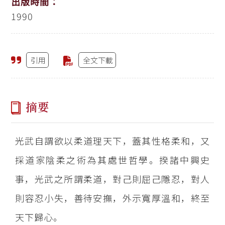
出版時間：
1990
引用
全文下載
摘要
光武自謂欲以柔道理天下，蓋其性格柔和，又
採道家陰柔之術為其處世哲學。揆諸中興史
事，光武之所謂柔道，對己則屈己隱忍，對人
則容忍小失，善待安撫，外示寬厚溫和，終至
天下歸心。