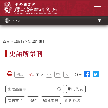
跳
中央研究院歷史語言研究所
到
選單
主
要
內
容
區
塊
中文
:::
首頁
>
出版品
> 史語所集刊
史語所集刊
列印
字型
小
中
大
分享
期刊列表
預刊文章
稿約
編輯委員
銷售通路