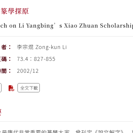
冰篆學探原
ch on Li Yangbing’s Xiao Zhuan Scholarshi
李宗焜
Zong-kun Li
者：
73.4：827-855
頁碼：
2002/12
時間：
全文下載
要
冰是唐代非常重要的篆學大家，曾刊定《說文解字》，