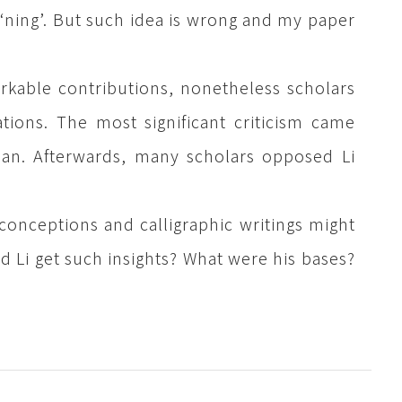
f ‘ning’. But such idea is wrong and my paper
rkable contributions, nonetheless scholars
ations. The most significant criticism came
an. Afterwards, many scholars opposed Li
conceptions and calligraphic writings might
d Li get such insights? What were his bases?