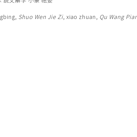
ngbing,
Shuo Wen Jie Zi
, xiao zhuan,
Qu Wang Pia