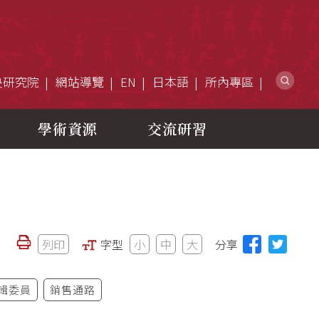
網
央研究院
網站導覽
EN
日本語
所內專區
學術資源
交流研習
列印
字型
小
中
大
分享
輯委員
銷售通路