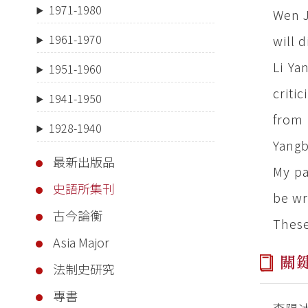
1971-1980
Wen J
1961-1970
will d
Li Ya
1951-1960
criti
1941-1950
from 
1928-1940
Yangb
最新出版品
My pa
史語所集刊
be wr
古今論衡
These
Asia Major
關
法制史研究
專書
李陽冰