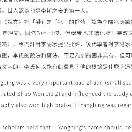
崇。世人認為他是李斯之後的第一人。
因《說文》說「凝」是「冰」的俗體，認為李陽冰應讀
刊定說文，固然功不可沒，但學者也非議他臆測妄改
妄篇〉，專門針對李陽冰提出批評，後代學者對李陽冰
論證，李氏的說法和寫法，不足為訓的固非無有，但可
古文字的。李氏何以能有此獨見？他的根據是什麼？這
ngbing was a very important xiao zhuan (small seal
llated Shuo Wen Jie Zi and influenced the study o
graphy also won high praise. Li Yangbing was rega
scholars held that Li Yangbing’s name should be