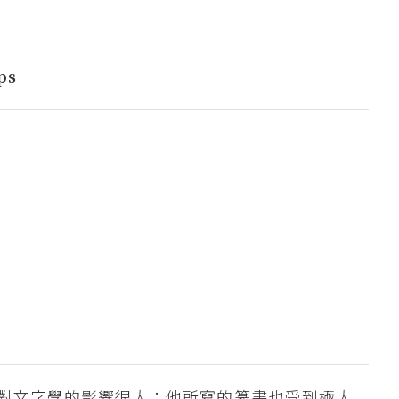
ps
對文字學的影響很大；他所寫的篆書也受到極大