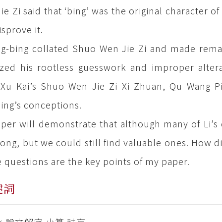
ie Zi said that ‘bing’ was the original character o
isprove it.
ng-bing collated Shuo Wen Jie Zi and made rema
cized his rootless guesswork and improper alter
Xu Kai’s Shuo Wen Jie Zi Xi Zhuan, Qu Wang Pi
ing’s conceptions.
per will demonstrate that although many of Li’s 
ong, but we could still find valuable ones. How di
 questions are the key points of my paper.
鍵詞
 說文解字 小篆 祛妄