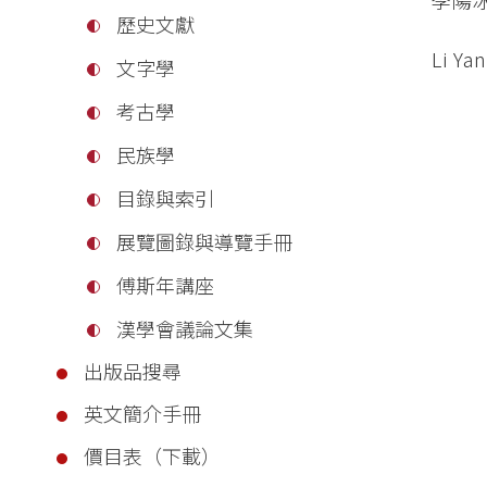
歷史文獻
Li Ya
文字學
考古學
民族學
目錄與索引
展覽圖錄與導覽手冊
傅斯年講座
漢學會議論文集
出版品搜尋
英文簡介手冊
價目表（下載）