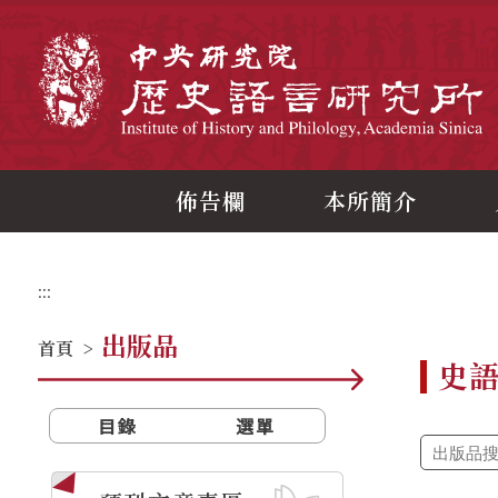
跳
到
主
中
要
內
容
區
塊
佈告欄
本所簡介
:::
出版品
首頁
>
史
目錄
選單