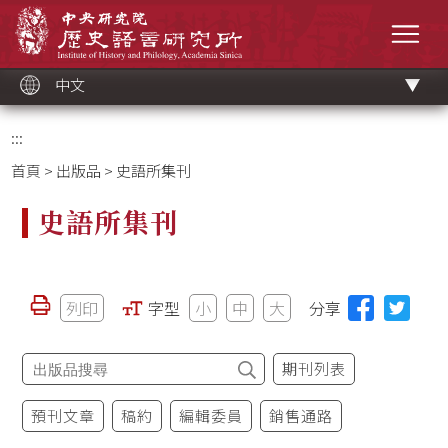
跳
中央研究院歷史語言研究所
到
選單
主
要
內
容
區
塊
中文
:::
首頁
>
出版品
> 史語所集刊
史語所集刊
列印
字型
小
中
大
分享
期刊列表
預刊文章
稿約
編輯委員
銷售通路