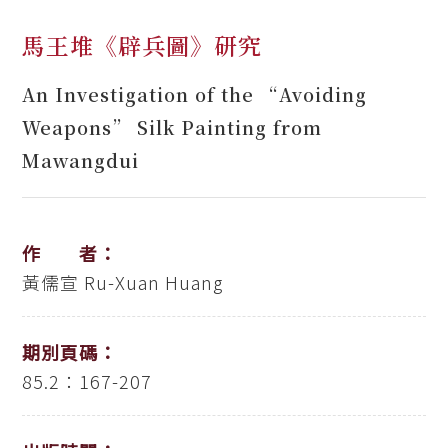
馬王堆《辟兵圖》研究
An Investigation of the “Avoiding
Weapons” Silk Painting from
Mawangdui
作 者：
黃儒宣
Ru-Xuan Huang
期別頁碼：
85.2：167-207