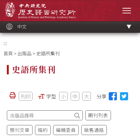
跳
中央研究院歷史語言研究所
到
選單
主
要
內
容
區
塊
中文
:::
首頁
>
出版品
> 史語所集刊
史語所集刊
列印
字型
小
中
大
分享
期刊列表
預刊文章
稿約
編輯委員
銷售通路