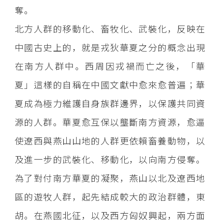
奪。
北方人群的移動化、畜牧化、武裝化，反映在
中國古史上的，就是戎狄華夏之分的概念出現
在南方人群中。西周因戎禍而亡之後，「華
夏」這樣的自稱在中國文獻中愈來愈普遍；華
夏成為極力維護自身族群邊界，以保護共同資
源的人群。華夏愈互保以壟斷南方資源，愈逼
使遼西與燕山山地的人群更依賴畜養動物，以
及進一步的武裝化、移動化，以向南方侵奪。
為了對付南方華夏的凝聚，燕山以北及遼西地
區的遊牧人群，起先結成較大的政治群體，東
胡。在燕國北征，以及西方匈奴興起，兩方面