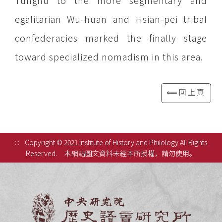
Tunghu to the more segmentary and
egalitarian Wu-huan and Hsian-pei tribal
confederacies marked the finally stage
toward specialized nomadism in this area.
⟸回上頁
:::
Copyright © 2021 Institute of History and Philology All Rights
Reserved.
本網站圖文資料未經本所授權，請勿使用。
中央研究