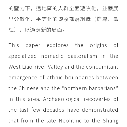
的壓力下，這地區的人群全面遊牧化，並發展
出分散化、平等化的遊牧部落組織（鮮卑、烏
桓），以適應新的局面。
This paper explores the origins of
specialized nomadic pastoralism in the
West Liao-river Valley and the concomitant
emergence of ethnic boundaries between
the Chinese and the “northern barbarians”
in this area. Archaeological recoveries of
the last few decades have demonstrated
that from the late Neolithic to the Shang