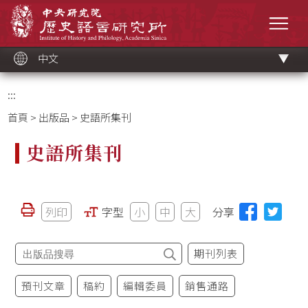
跳
中央研究院歷史語言研究所
到
選單
主
要
內
容
區
塊
中文
:::
首頁
>
出版品
> 史語所集刊
史語所集刊
列印
字型
小
中
大
分享
期刊列表
預刊文章
稿約
編輯委員
銷售通路