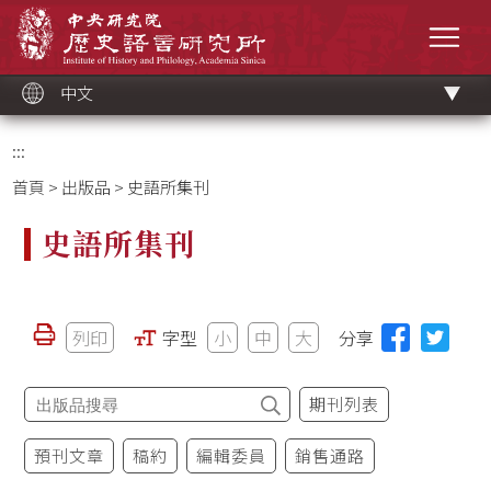
跳
中央研究院歷史語言研究所
到
選單
主
要
內
容
區
塊
中文
:::
首頁
>
出版品
> 史語所集刊
史語所集刊
列印
字型
小
中
大
分享
期刊列表
預刊文章
稿約
編輯委員
銷售通路