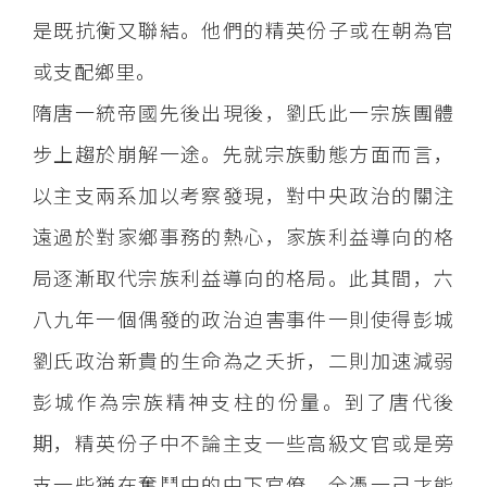
是既抗衡又聯結。他們的精英份子或在朝為官
或支配鄉里。
隋唐一統帝國先後出現後，劉氏此一宗族團體
步上趨於崩解一途。先就宗族動態方面而言，
以主支兩系加以考察發現，對中央政治的關注
遠過於對家鄉事務的熱心，家族利益導向的格
局逐漸取代宗族利益導向的格局。此其間，六
八九年一個偶發的政治迫害事件一則使得彭城
劉氏政治新貴的生命為之夭折，二則加速減弱
彭城作為宗族精神支柱的份量。到了唐代後
期，精英份子中不論主支一些高級文官或是旁
支一些猶在奮鬥中的中下官僚，全憑一己才能