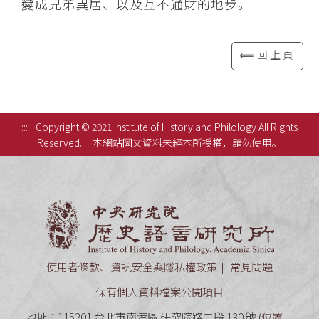
變成兄弟異居、以及互不通財的地步。
⟸回上頁
:::
Copyright © 2021 Institute of History and Philology All Rights
Reserved.
本網站圖文資料未經本所授權，請勿使用。
中央研究
使用者條款、資訊安全與隱私權政策
常見問題
保有個人資料檔案公開項目
地址：115201 台北市南港區 研究院路二段 130 號 (
位置