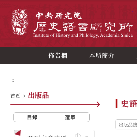
跳
到
主
中
要
內
容
區
塊
佈告欄
本所簡介
:::
出版品
首頁
>
史
目錄
選單