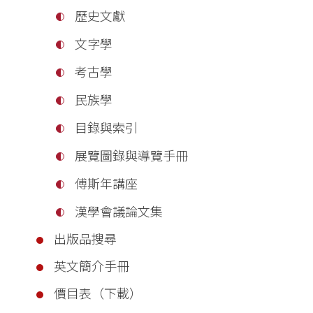
歷史文獻
文字學
考古學
民族學
目錄與索引
展覽圖錄與導覽手冊
傅斯年講座
漢學會議論文集
出版品搜尋
英文簡介手冊
價目表（下載）