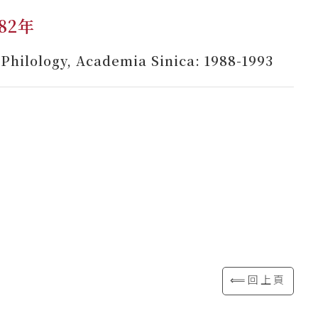
82年
d Philology, Academia Sinica: 1988-1993
⟸回上頁