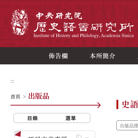
跳
到
主
中
要
內
容
區
塊
佈告欄
本所簡介
:::
出版品
首頁
>
史
目錄
選單