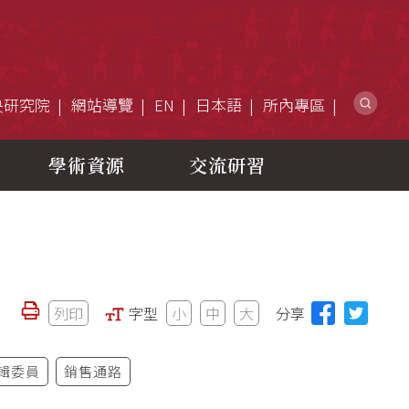
網
央研究院
網站導覽
EN
日本語
所內專區
學術資源
交流研習
列印
字型
小
中
大
分享
輯委員
銷售通路