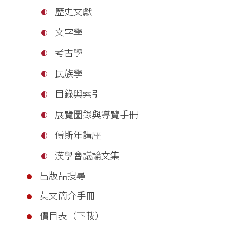
歷史文獻
文字學
考古學
民族學
目錄與索引
展覽圖錄與導覽手冊
傅斯年講座
漢學會議論文集
出版品搜尋
英文簡介手冊
價目表（下載）