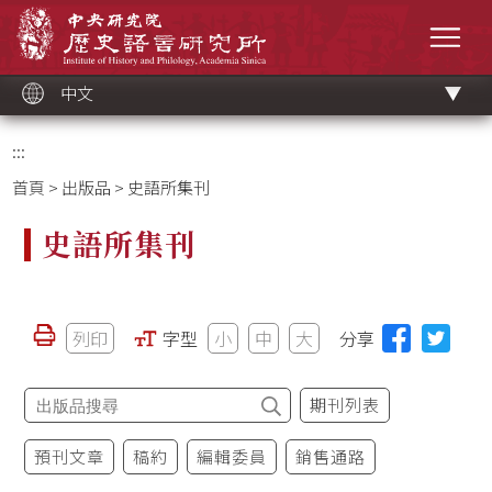
跳
中央研究院歷史語言研究所
到
選單
主
要
內
容
區
塊
中文
:::
首頁
>
出版品
> 史語所集刊
史語所集刊
列印
字型
小
中
大
分享
期刊列表
預刊文章
稿約
編輯委員
銷售通路