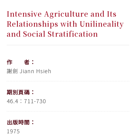
Intensive Agriculture and Its
Relationships with Unilineality
and Social Stratification
作 者：
謝劍
Jiann Hsieh
期別頁碼：
46.4：711-730
出版時間：
1975