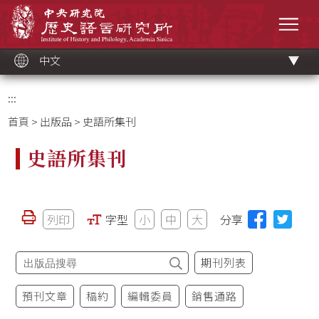
跳
中央研究院歷史語言研究所
到
選單
主
要
內
容
區
塊
中文
:::
首頁
>
出版品
> 史語所集刊
史語所集刊
列印
字型
小
中
大
分享
期刊列表
預刊文章
稿約
編輯委員
銷售通路