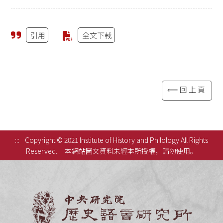
引用
全文下載
⟸回上頁
:::
Copyright © 2021 Institute of History and Philology All Rights
Reserved.
本網站圖文資料未經本所授權，請勿使用。
中央研究