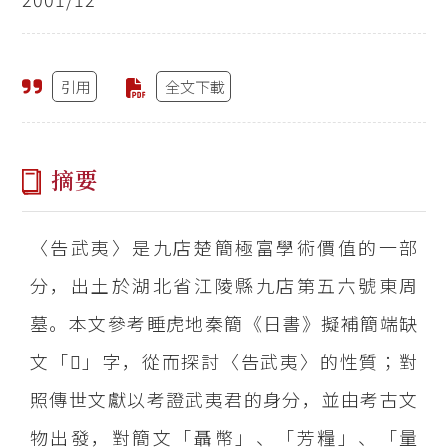
引用
全文下載
摘要
〈告武夷〉是九店楚簡極富學術價值的一部
分，出土於湖北省江陵縣九店第五六號東周
墓。本文參考睡虎地秦簡《日書》擬補簡端缺
文「」字，從而探討〈告武夷〉的性質；對
照傳世文獻以考證武夷君的身分，並由考古文
物出發，對簡文「聶幣」、「芳糧」、「量