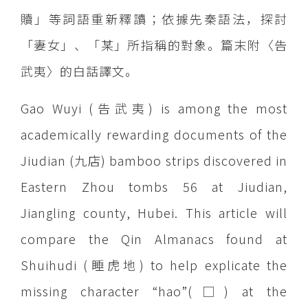
贖」等詞語重新釋讀；依據先秦語法，探討
「妻女」、「某」所指稱的對象。篇末附〈告
武夷〉的白話譯文。
Gao Wuyi (告武夷) is among the most
academically rewarding documents of the
Jiudian (九店) bamboo strips discovered in
Eastern Zhou tombs 56 at Jiudian,
Jiangling county, Hubei. This article will
compare the Qin Almanacs found at
Shuihudi (睡虎地) to help explicate the
missing character “hao”(□) at the