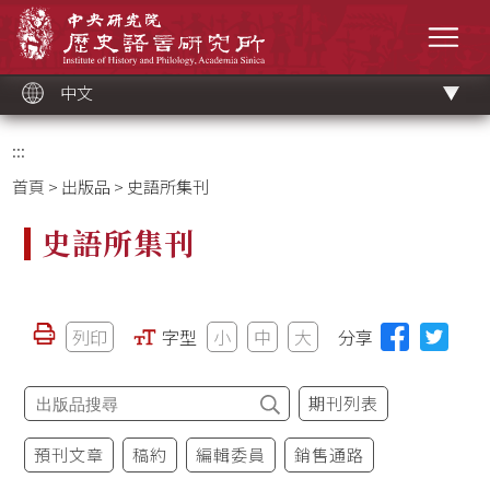
跳
中央研究院歷史語言研究所
到
選單
主
要
內
容
區
塊
中文
:::
首頁
>
出版品
> 史語所集刊
史語所集刊
列印
字型
小
中
大
分享
期刊列表
預刊文章
稿約
編輯委員
銷售通路