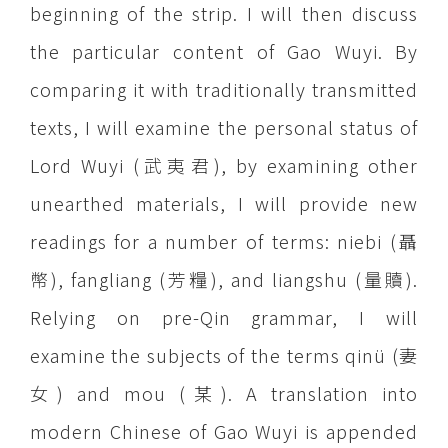
beginning of the strip. I will then discuss
the particular content of Gao Wuyi. By
comparing it with traditionally transmitted
texts, I will examine the personal status of
Lord Wuyi (武夷君), by examining other
unearthed materials, I will provide new
readings for a number of terms: niebi (聶
幣), fangliang (芳糧), and liangshu (量贖).
Relying on pre-Qin grammar, I will
examine the subjects of the terms qinü (妻
女) and mou (某). A translation into
modern Chinese of Gao Wuyi is appended