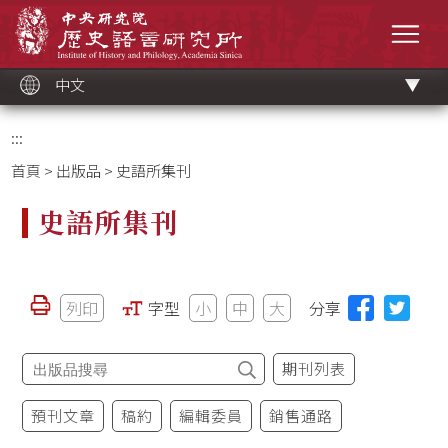
跳
中央研究院歷史語言研究所
到
選單
主
要
內
容
區
塊
中文
:::
首頁
>
出版品
> 史語所集刊
史語所集刊
列印
字型
小
中
大
分享
期刊列表
預刊文章
稿約
編輯委員
銷售通路