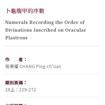
卜龜腹甲的序數
Numerals Recording the Order of
Divinations Inscribed on Oracular
Plastrons
作 者：
張秉權
CHANG Ping-ch’üan
期別頁碼：
28上：229-272