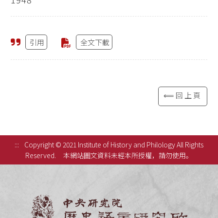
引用
全文下載
⟸回上頁
:::
Copyright © 2021 Institute of History and Philology All Rights
Reserved.
本網站圖文資料未經本所授權，請勿使用。
中央研究