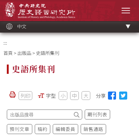
跳
中央研究院歷史語言研究所
到
選單
主
要
內
容
區
塊
中文
:::
首頁
>
出版品
> 史語所集刊
史語所集刊
列印
字型
小
中
大
分享
期刊列表
預刊文章
稿約
編輯委員
銷售通路