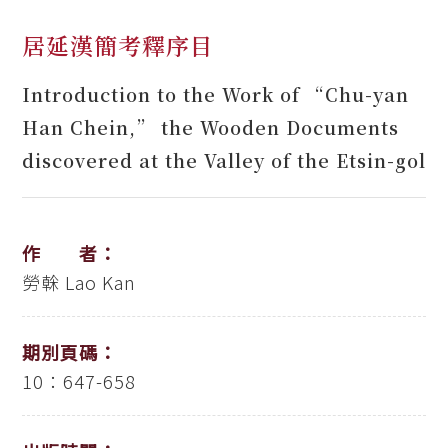
居延漢簡考釋序目
Introduction to the Work of “Chu-yan
Han Chein,” the Wooden Documents
discovered at the Valley of the Etsin-gol
作 者：
勞榦
Lao Kan
期別頁碼：
10：647-658