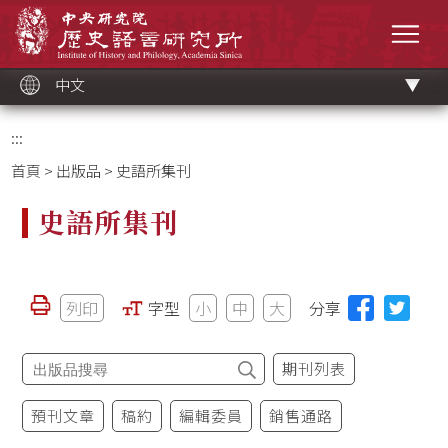
跳
中央研究院歷史語言研究所
到
選單
主
要
內
容
區
塊
中文
:::
首頁
>
出版品
> 史語所集刊
史語所集刊
列印
字型
小
中
大
分享
期刊列表
預刊文章
稿約
編輯委員
銷售通路