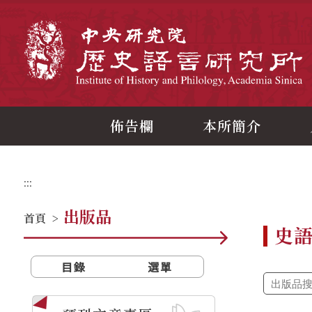
跳
到
主
中
要
內
容
區
塊
佈告欄
本所簡介
:::
出版品
首頁
>
史
目錄
選單