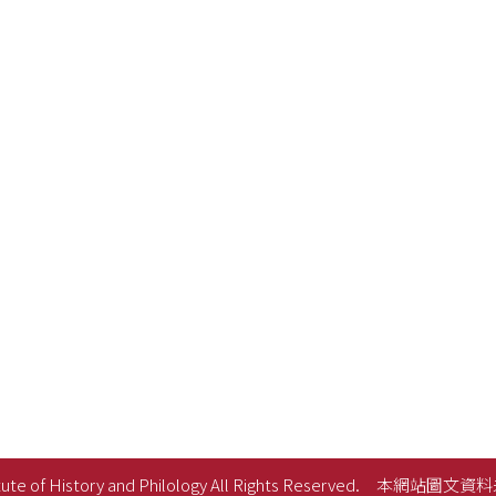
ute of History and Philology All Rights Reserved.
本網站圖文資料