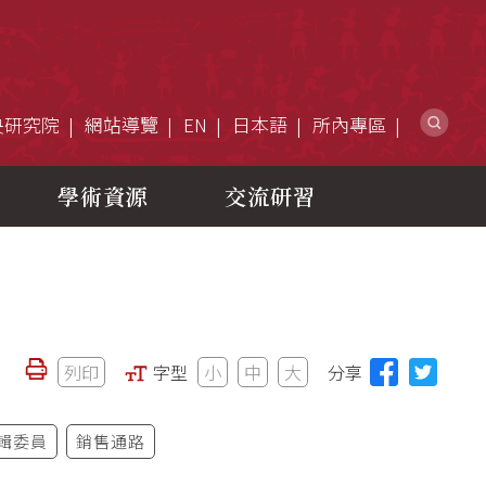
網
央研究院
網站導覽
EN
日本語
所內專區
學術資源
交流研習
列印
字型
小
中
大
分享
輯委員
銷售通路