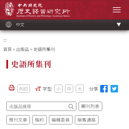
跳
中央研究院歷史語言研究所
到
選單
主
要
內
容
區
塊
中文
:::
首頁
>
出版品
> 史語所集刊
史語所集刊
列印
字型
小
中
大
分享
期刊列表
預刊文章
稿約
編輯委員
銷售通路