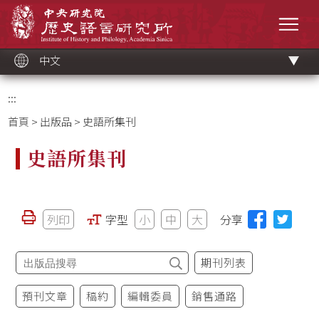
跳
中央研究院歷史語言研究所
到
選單
主
要
內
容
區
塊
中文
:::
首頁
>
出版品
> 史語所集刊
史語所集刊
列印
字型
小
中
大
分享
期刊列表
預刊文章
稿約
編輯委員
銷售通路