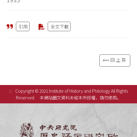
引用
全文下載
⟸回上頁
:::
Copyright © 2021 Institute of History and Philology All Rights
Reserved.
本網站圖文資料未經本所授權，請勿使用。
中央研究