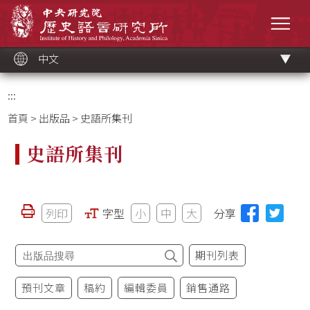
跳
中央研究院歷史語言研究所
到
選單
主
要
內
容
區
塊
中文
:::
首頁
>
出版品
> 史語所集刊
史語所集刊
列印
字型
小
中
大
分享
期刊列表
預刊文章
稿約
編輯委員
銷售通路