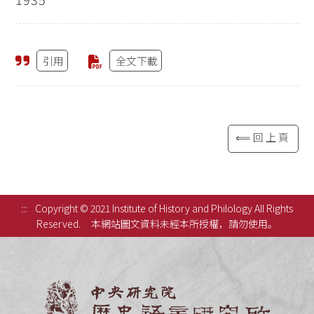
引用
全文下載
⟸回上頁
:::
Copyright © 2021 Institute of History and Philology All Rights
Reserved.
本網站圖文資料未經本所授權，請勿使用。
中央研究