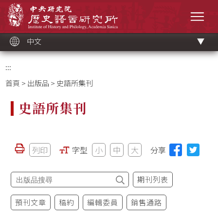
跳
中央研究院歷史語言研究所
到
選單
主
要
內
容
區
塊
中文
:::
首頁
>
出版品
> 史語所集刊
史語所集刊
列印
字型
小
中
大
分享
期刊列表
預刊文章
稿約
編輯委員
銷售通路