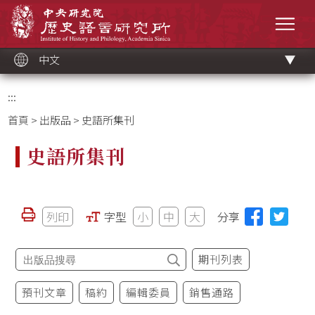
跳
中央研究院歷史語言研究所
到
選單
主
要
內
容
區
塊
中文
:::
首頁
>
出版品
> 史語所集刊
史語所集刊
列印
字型
小
中
大
分享
期刊列表
預刊文章
稿約
編輯委員
銷售通路