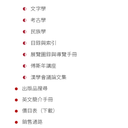
文字學
考古學
民族學
目錄與索引
展覽圖錄與導覽手冊
傅斯年講座
漢學會議論文集
出版品搜尋
英文簡介手冊
價目表（下載）
銷售通路