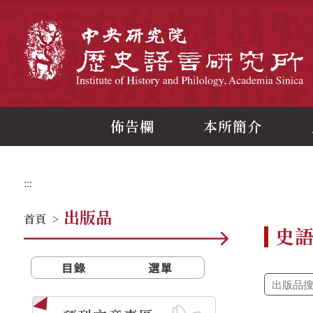
跳
到
主
中
要
內
容
區
塊
佈告欄
本所簡介
:::
出版品
首頁
>
史
目錄
選單