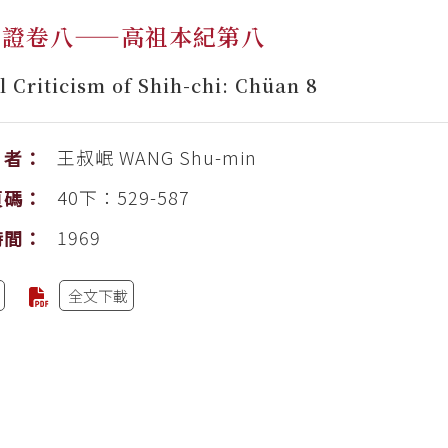
斠證卷八——高祖本紀第八
l Criticism of Shih-chi: Chüan 8
王叔岷
WANG Shu-min
者：
40下：529-587
頁碼：
1969
時間：
全文下載