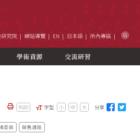
網
央研究院
網站導覽
EN
日本語
所內專區
學術資源
交流研習
列印
字型
小
中
大
分享
輯委員
銷售通路