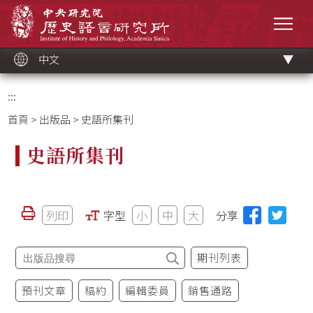
跳
中央研究院歷史語言研究所
到
選單
主
要
內
容
區
塊
中文
:::
首頁
>
出版品
> 史語所集刊
史語所集刊
列印
字型
小
中
大
分享
期刊列表
預刊文章
稿約
編輯委員
銷售通路