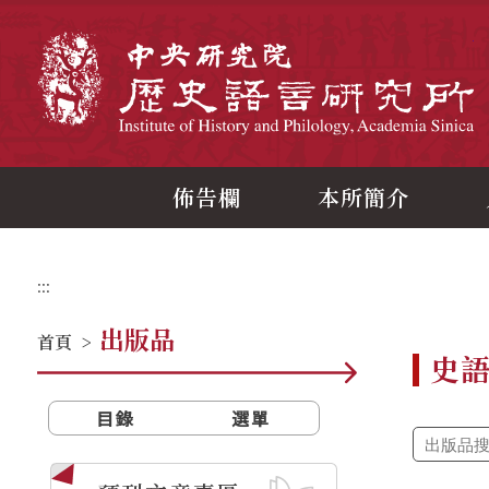
跳
到
主
中
要
內
容
區
塊
佈告欄
本所簡介
:::
出版品
首頁
>
史
目錄
選單