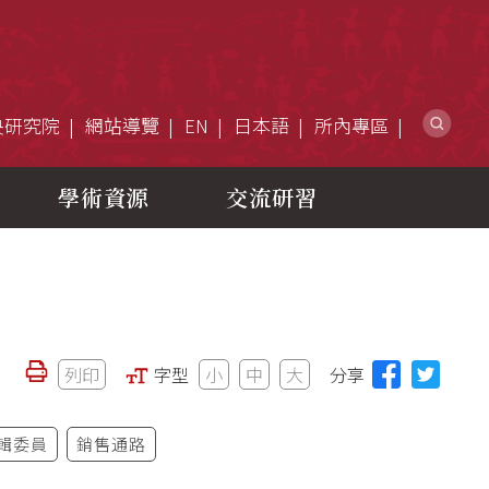
網
央研究院
網站導覽
EN
日本語
所內專區
學術資源
交流研習
列印
字型
小
中
大
分享
輯委員
銷售通路