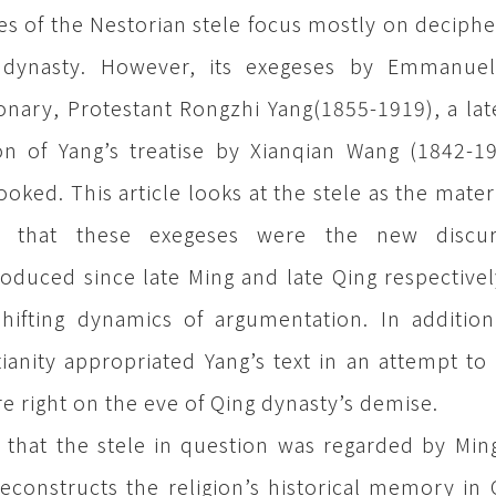
es of the Nestorian stele focus mostly on deciphe
dynasty. However, its exegeses by Emmanuel D
onary, Protestant Rongzhi Yang(1855-1919), a la
on of Yang’s treatise by Xianqian Wang (1842-1
ooked. This article looks at the stele as the mater
e that these exegeses were the new discursi
roduced since late Ming and late Qing respectivel
hifting dynamics of argumentation. In additi
tianity appropriated Yang’s text in an attempt to
e right on the eve of Qing dynasty’s demise.
 that the stele in question was regarded by Mi
reconstructs the religion’s historical memory in 