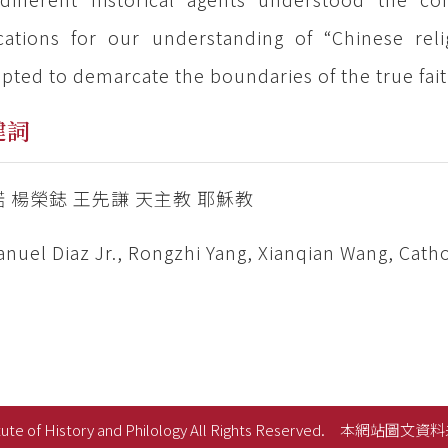
cations for our understanding of “Chinese reli
pted to demarcate the boundaries of the true fai
鍵詞
 楊榮鋕 王先謙 天主教 耶穌教
uel Diaz Jr., Rongzhi Yang, Xianqian Wang, Catho
ute of History and Philology All Rights Reserved.
本網站圖文資料