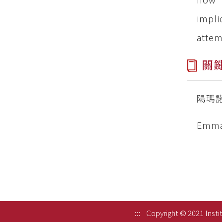
impli
attem
關
陽瑪諾
Emman
:::
Copyright © 2021 Instit