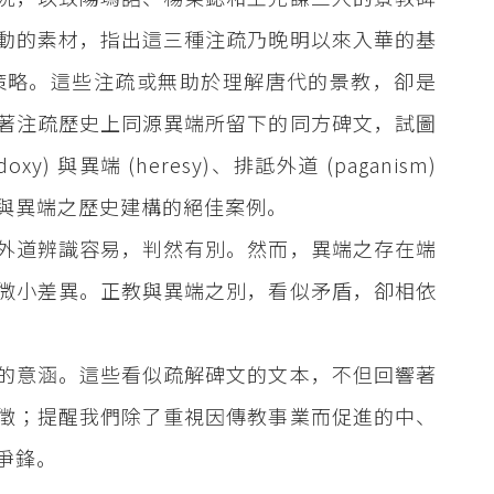
動的素材，指出這三種注疏乃晚明以來入華的基
策略。這些注疏或無助於理解唐代的景教，卻是
著注疏歷史上同源異端所留下的同方碑文，試圖
與異端 (heresy)、排詆外道 (paganism)
與異端之歷史建構的絕佳案例。
外道辨識容易，判然有別。然而，異端之存在端
微小差異。正教與異端之別，看似矛盾，卻相依
的意涵。這些看似疏解碑文的文本，不但回響著
徵；提醒我們除了重視因傳教事業而促進的中、
爭鋒。