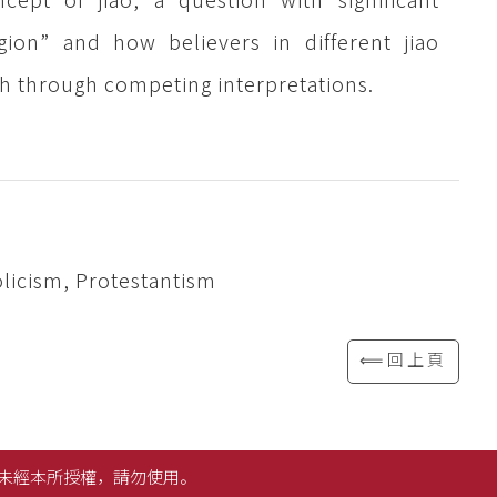
gion” and how believers in different jiao
th through competing interpretations.
licism, Protestantism
⟸回上頁
未經本所授權，請勿使用。