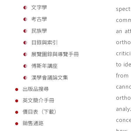
文字學
spect
考古學
commo
民族學
an at
ortho
目錄與索引
criti
展覽圖錄與導覽手冊
to id
傅斯年講座
from 
漢學會議論文集
canno
出版品搜尋
ortho
英文簡介手冊
analy
價目表（下載）
conce
銷售通路
how d