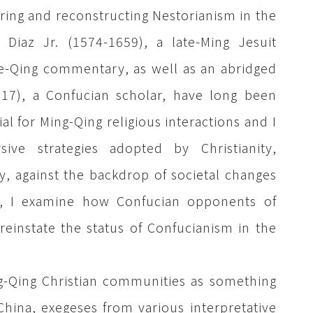
ring and reconstructing Nestorianism in the
iaz Jr. (1574-1659), a late-Ming Jesuit
te-Qing commentary, as well as an abridged
917), a Confucian scholar, have long been
ial for Ming-Qing religious interactions and I
ve strategies adopted by Christianity,
y, against the backdrop of societal changes
on, I examine how Confucian opponents of
 reinstate the status of Confucianism in the
ng-Qing Christian communities as something
China, exegeses from various interpretative