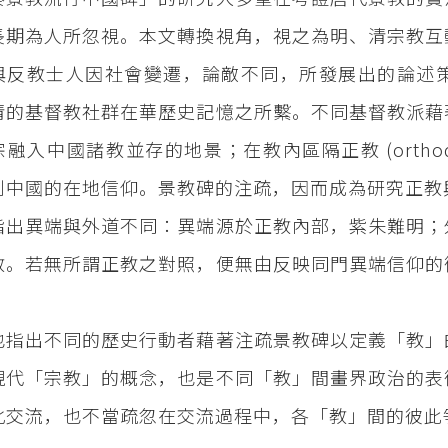
長期為人所忽視。本文轉換視角，視之為明、清宗教互
與反教士人因社會變遷，論敵不同，所發展出的論述
清的基督教社群在華歷史記憶之所繫。不同基督教派藉
融入中國諸教並存的地景；在教內區隔正教 (orthodoxy) 
判中國的在地信仰。景教碑的注疏，因而成為研究正教
指出異端與外道不同：異端源於正教內部，紫朱難明；
教。若無所謂正教之對照，便無由反映同門異端信仰的
。
也指出不同的歷史行動者藉著注疏景教碑以定義「教」
現代「宗教」的概念，也是不同「教」間畫界政治的表
化交流，也不當疏忽在交流過程中，各「教」間的彼此