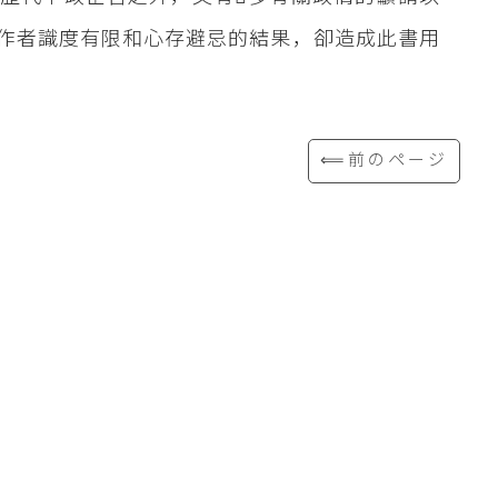
作者識度有限和心存避忌的結果，卻造成此書用
⟸前のページ