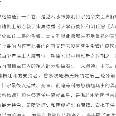
學格物通》一百卷，是湛若水根據明世宗詔令文臣直解
和體例上都沿襲了宋真德秀《大學衍義》和明丘濬《大
近於真丘二書的影響。本文列舉此書歷來不受重視的事
了此書的內容而此書的內容又是它沒有產生影響的原因
宗由少年藩王入繼帝位，朝臣均以中興維新之政期之，
括內閣輔臣在內的絕大部分朝臣發生「大禮議」爭執。
輔楊廷和的支持者，曾多次繼楊氏陳請之後上疏諫籲
。世宗最後以廷杖、充軍、削籍等科嚴懲積極與事的異
《格物通》即在祭酒任中纂就進呈，是湛若水對明世宗
的最大特色，是藉對經史和明朝祖訓的闡釋，宣揚了湛
須以治心為主，治平之術當以法祖為先。書中除了嚴斥