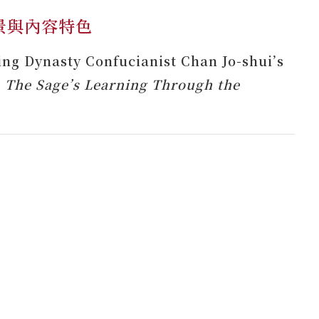
景與內容特色
ing Dynasty Confucianist Chan Jo-shui’s
,
The Sage’s Learning Through the