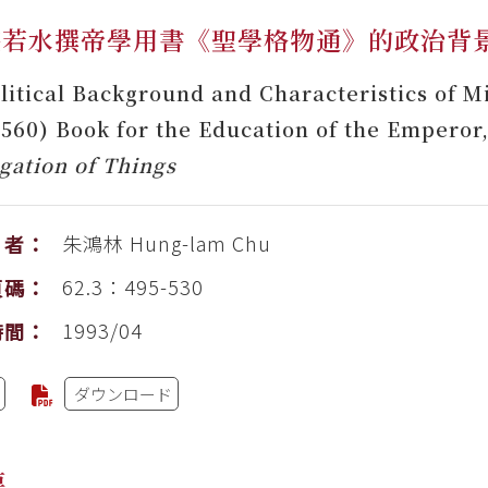
湛若水撰帝學用書《聖學格物通》的政治背
litical Background and Characteristics of M
1560) Book for the Education of the Emperor
igation of Things
朱鴻林
Hung-lam Chu
者：
62.3：495-530
頁碼：
1993/04
時間：
ダウンロード
要