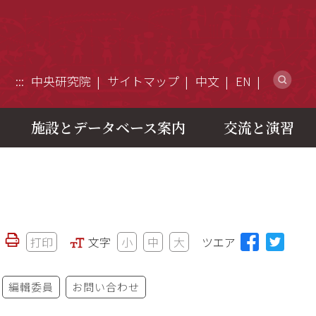
ウ
:::
中央研究院
サイトマップ
中文
EN
施設とデータベース案内
交流と演習
打印
文字
小
中
大
ツエア
編輯委員
お問い合わせ