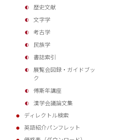
歴史文献
文字学
考古学
民族学
書誌索引
展覧会図録・ガイドブッ
ク
傅斯年講座
漢学会議論文集
ディレクトル検索
英語紹介パンフレット
価格表（ダウンロード）