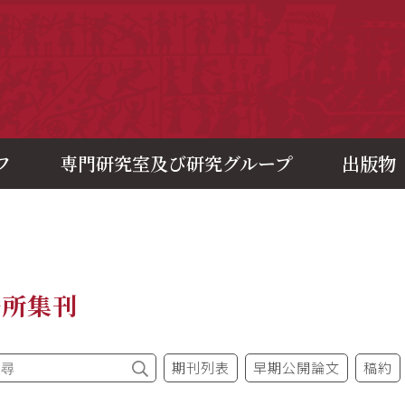
央研究院歷史語言研究所
フ
専門研究室及び研究グループ
出版物
語所集刊
期刊列表
早期公開論文
稿約