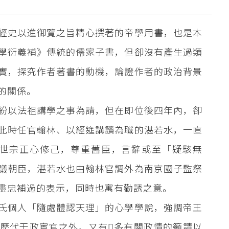
經史以進御覽之旨精心撰著的帝學用書，也是本
學衍義補》傳統的儒家子書，但卻沒有產生過類
實，探究作者著書的動機，論證作者的政治背景
的關係。
紛以法祖講學之事為請，但在即位後四年內，卻
此時任官翰林、以經筵講讀為職的湛若水，一直
世宗正心修己，尊重舊臣，言辭或至「疑駭無
議朝臣，湛若水也由翰林官調外為南京國子監祭
盡忠補過的表示，同時也寓有勸誘之意。
氏個人「隨處體認天理」的心學學說，強調帝王
歷代干政宦官之外，又有多有關政情的籲請以