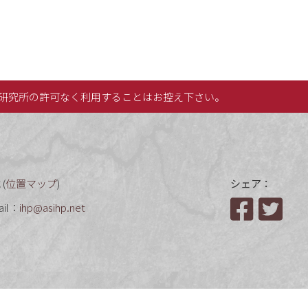
研究所の許可なく利用することはお控え下さい。
(
位置マップ
)
シェア：
ail：
ihp@asihp.net
Facebook
Twit