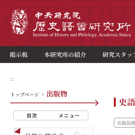
メ
イ
ン
中
コ
ン
テ
ン
ツ
ブ
ロ
ッ
ク
掲示板
本研究所の紹介
研究スタッ
:::
出版物
トップページ
>
史
目次
メニュー