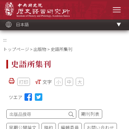
メ
中央研究院歷史語言研究所
イ
メニ
ン
コ
ン
テ
ン
ツ
日本語
ブ
ロ
ッ
ク
:::
トップページ
>
出版物
> 史語所集刊
史語所集刊
打印
文字
小
中
大
ツエア
期刊列表
早期公開論文
稿約
編輯委員
お問い合わせ