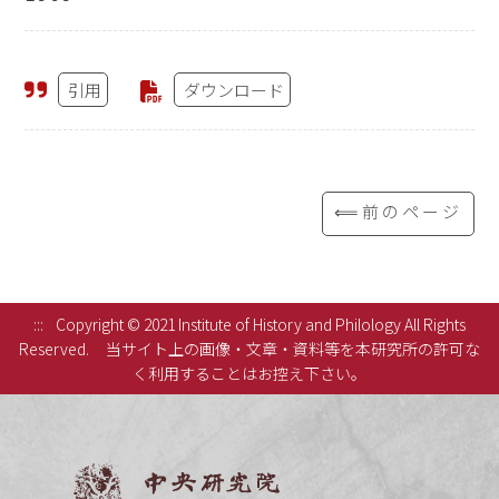
引用
ダウンロード
⟸前のページ
:::
Copyright © 2021 Institute of History and Philology All Rights
Reserved.
当サイト上の画像・文章・資料等を本研究所の許可な
く利用することはお控え下さい。
中央研究