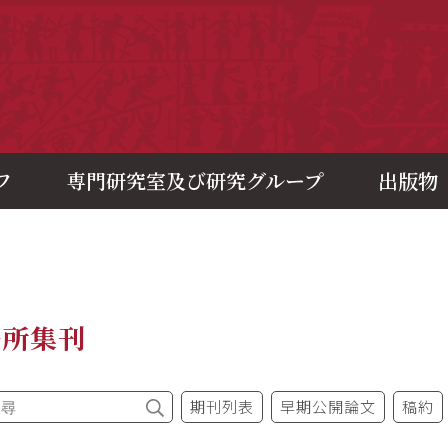
央研究院歷史語言研究所
フ
専門研究室及び研究グループ
出版物
語所集刊
期刊列表
早期公開論文
稿約