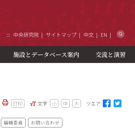
ウ
:::
中央研究院
サイトマップ
中文
EN
施設とデータベース案内
交流と演習
打印
文字
小
中
大
ツエア
編輯委員
お問い合わせ