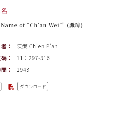
釋名
 Name of “Ch’an Wei”" (讖緯)
陳槃
Ch’en P’an
者：
11：297-316
頁碼：
1943
時間：
ダウンロード