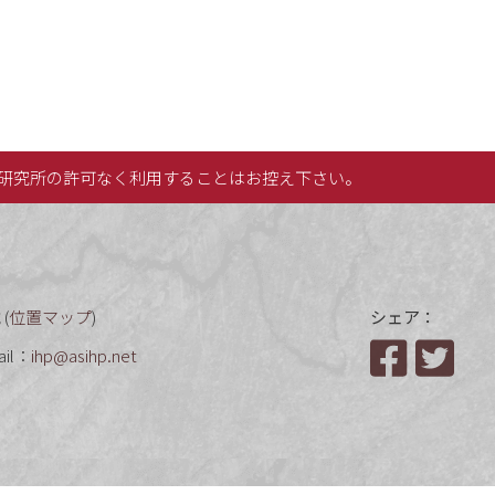
研究所の許可なく利用することはお控え下さい。
(
位置マップ
)
シェア：
ail：
ihp@asihp.net
Facebook
Twit