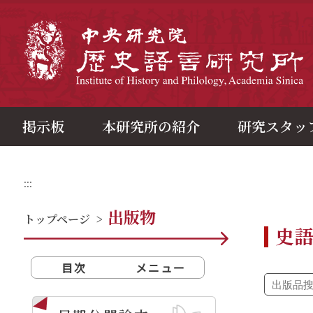
メ
イ
ン
中
コ
ン
テ
ン
ツ
ブ
ロ
ッ
ク
掲示板
本研究所の紹介
研究スタッ
:::
出版物
トップページ
>
史
目次
メニュー