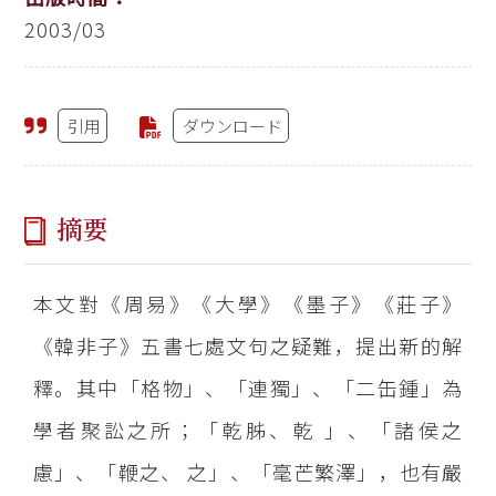
2003/03
引用
ダウンロード
摘要
本文對《周易》《大學》《墨子》《莊子》
《韓非子》五書七處文句之疑難，提出新的解
釋。其中「格物」、「連獨」、「二缶鍾」為
學者聚訟之所；「乾胏、乾 」、「諸侯之
慮」、「鞭之、 之」、「毫芒繁澤」，也有嚴