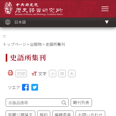
メ
中央研究院歷史語言研究所
イ
メニ
ン
コ
ン
テ
ン
ツ
日本語
ブ
ロ
ッ
ク
:::
トップページ
>
出版物
> 史語所集刊
史語所集刊
打印
文字
小
中
大
ツエア
期刊列表
早期公開論文
稿約
編輯委員
お問い合わせ