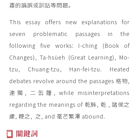
肅的譌誤或訓詁等問題。
This essay offers new explanations for
seven problematic passages in the
following five works: I-ching (Book of
Changes), Ta-hsüeh (Great Learning), Mo-
tzu, Chuang-tzu, Han-fei-tzu. Heated
debates revolve around the passages 格物,
連獨, 二缶鐘, while misinterpretations
regarding the meanings of 乾胏, 乾 , 諸侯之
慮, 鞭之, 之, and 毫芒繁澤 abound.
關鍵詞