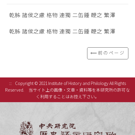
乾胏 諸侯之慮 格物 連獨 二缶鍾 鞭之 繁澤
乾胏 諸侯之慮 格物 連獨 二缶鍾 鞭之 繁澤
⟸前のページ
:::
Copyright © 2021 Institute of History and Philology All Rights
Reserved.
当サイト上の画像・文章・資料等を本研究所の許可な
く利用することはお控え下さい。
中央研究