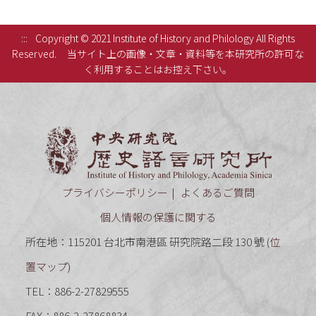
:::
Copyright © 2021 Institute of History and Philology All Rights
Reserved.
当サイト上の画像・文章・資料等を本研究所の許可な
く利用することはお控え下さい。
中央研究
プライバシーポリシー
よくあるご質問
個人情報の保護に関する
所在地：115201 台北市南港區 研究院路二段 130 號 (
位
置マップ
)
TEL：886-2-27829555
FAX：886-2-27868834