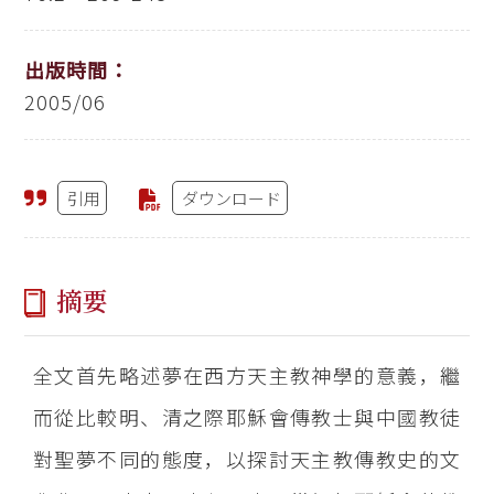
出版時間：
2005/06
引用
ダウンロード
摘要
全文首先略述夢在西方天主教神學的意義，繼
而從比較明、清之際耶穌會傳教士與中國教徒
對聖夢不同的態度，以探討天主教傳教史的文