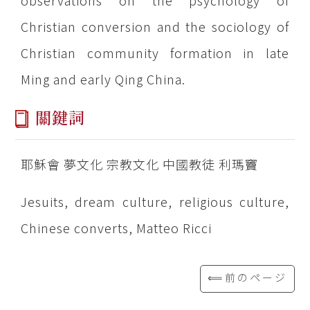
observations on the psychology of
Christian conversion and the sociology of
Christian community formation in late
Ming and early Qing China.
關鍵詞
耶穌會 夢文化 宗教文化 中國教徒 利瑪竇
Jesuits, dream culture, religious culture,
Chinese converts, Matteo Ricci
⟸前のページ