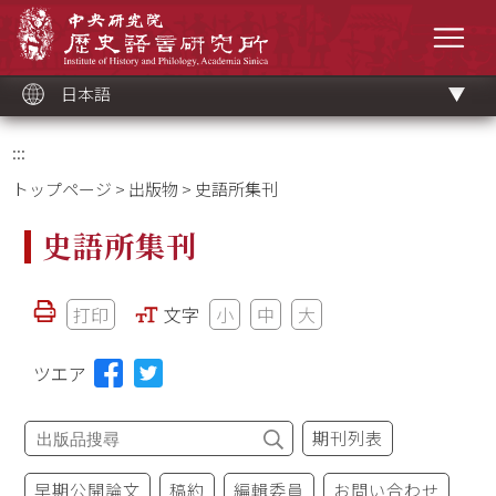
メ
中央研究院歷史語言研究所
イ
メニ
ン
コ
ン
テ
ン
ツ
日本語
ブ
ロ
ッ
ク
:::
トップページ
>
出版物
> 史語所集刊
史語所集刊
打印
文字
小
中
大
ツエア
期刊列表
早期公開論文
稿約
編輯委員
お問い合わせ