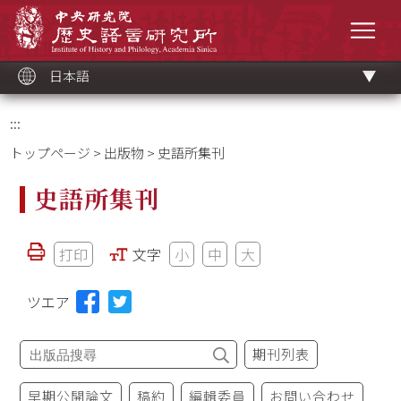
メ
中央研究院歷史語言研究所
イ
メニ
ン
コ
ン
テ
ン
ツ
日本語
ブ
ロ
ッ
ク
:::
トップページ
>
出版物
> 史語所集刊
史語所集刊
打印
文字
小
中
大
ツエア
期刊列表
早期公開論文
稿約
編輯委員
お問い合わせ