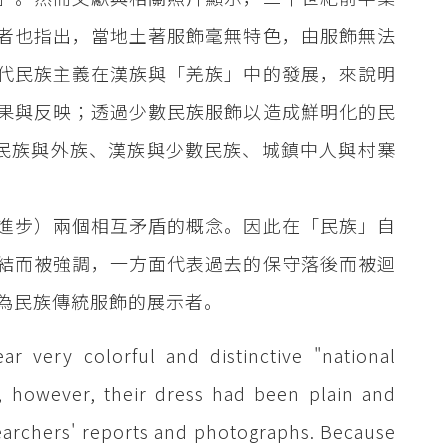
者也指出，當地土著服飾毫無特色，由服飾無法
代民族主義在漢族與「羌族」中的發展，來說明
果與反映；透過少數民族服飾以造成鮮明化的民
華民族與外族、漢族與少數民族、城鎮中人與村寨
進步）兩個相互矛盾的概念。因此在「民族」自
結而被強調，一方面代表過去的保守落後而被迴
為民族傳統服飾的展示者。
ar very colorful and distinctive "national
ry, however, their dress had been plain and
esearchers' reports and photographs. Because