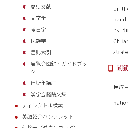
歴史文献
on th
文字学
hand 
考古学
by di
民族学
Ch'i
strat
書誌索引
展覧会図録・ガイドブッ
關
ク
傅斯年講座
民族主
漢学会議論文集
natio
ディレクトル検索
英語紹介パンフレット
価格表（ダウンロード）