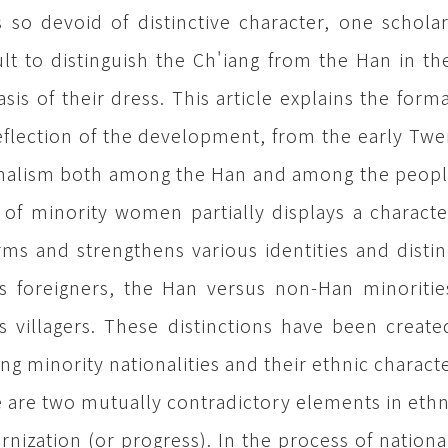
s so devoid of distinctive character, one schol
cult to distinguish the Ch'iang from the Han in
asis of their dress. This article explains the form
eflection of the development, from the early Twen
nalism both among the Han and among the people
 of minority women partially displays a character
rms and strengthens various identities and dist
s foreigners, the Han versus non-Han minorit
s villagers. These distinctions have been creat
ing minority nationalities and their ethnic characte
 are two mutually contradictory elements in ethnic
nization (or progress). In the process of nationali