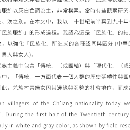
的服飾以灰白色調為主，非常樸素。當時有些觀察研究
羌、漢之別。在本文中，我以二十世紀前半葉到九十年
「民族服飾」的形成過程。我認為這是「民族化」的結
色，以強化「民族化」所造就的各種認同與區分 (中
、男人與女人)。
民族主義中包含「傳統」（或團結）與「現代化」（或
造中，「傳統」一方面代表一個人群的歷史延續性與團
因此，羌族村寨婦女因其邊緣與弱勢的社會地位，而成
 villagers of the Ch'iang nationality today we
". During the first half of the Twentieth centu
ally in white and gray color, as shown by field r