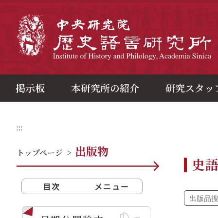
メ
イ
ン
中
コ
ン
テ
ン
ツ
ブ
ロ
ッ
ク
掲示板
本研究所の紹介
研究スタッ
:::
出版物
トップページ
>
史
目次
メニュー