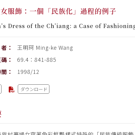
婦女服飾：一個「民族化」過程的例子
s Dress of the Ch’iang: a Case of Fashioning
王明珂
Ming-ke Wang
者：
69.4：841-885
頁碼：
1998/12
時間：
ダウンロード
要
羌族村寨婦女穿著色彩鮮豔樣式特殊的「民族傳統服飾