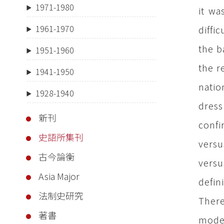
1971-1980
it wa
1961-1970
diffi
the b
1951-1960
the r
1941-1950
natio
1928-1940
dress
新刊
confi
史語所集刊
versu
古今論衡
versu
Asia Major
defin
法制史研究
There
著書
moder