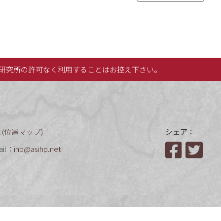
研究所の許可なく利用することはお控え下さい。
(
位置マップ
)
シェア：
ail：
ihp@asihp.net
Facebook
Twit