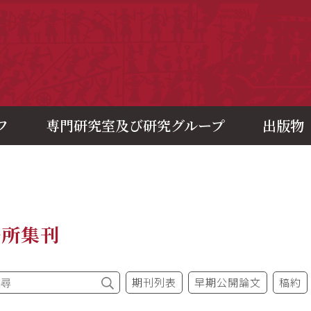
央研究院歷史語言研究所
フ
専門研究室及び研究グループ
出版物
語所集刊
期刊列表
早期公開論文
稿約