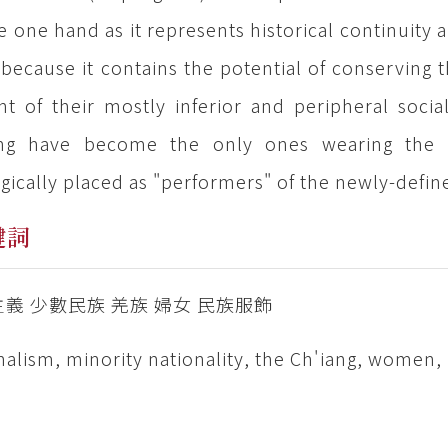
e one hand as it represents historical continuity 
because it contains the potential of conserving t
nt of their mostly inferior and peripheral soci
ang have become the only ones wearing the "
egically placed as "performers" of the newly-define
鍵詞
義 少數民族 羌族 婦女 民族服飾
nalism, minority nationality, the Ch'iang, women, 