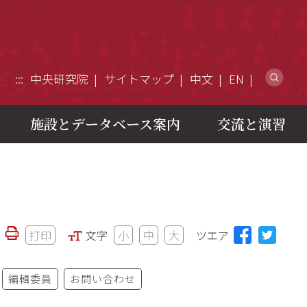
ウ
:::
中央研究院
サイトマップ
中文
EN
施設とデータベース案内
交流と演習
打印
文字
小
中
大
ツエア
編輯委員
お問い合わせ