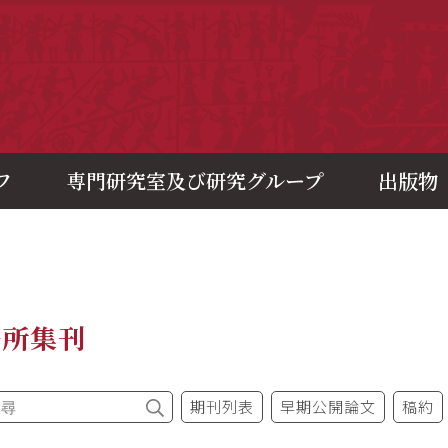
央研究院歷史語言研究所
フ
専門研究室及び研究グループ
出版物
語所集刊
期刊列表
早期公開論文
稿約