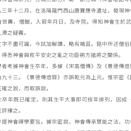
八三年十二月，在洛陽龍門西山唐寶應寺遺址，發現神
會世壽，僧臘，入寂年月日，及寺院。得知神會生於武后
久滯之疑霧。
文字不盡可識，今試加解讀，略有補苴。銘中所述僧俗
。得悉神會與敉平安史之亂之功臣朔方諸將之關係。
學者考據神會生卒年，多據《宋高僧傳》及《景德傳燈
為九十三。《景德傳燈錄》亦誤乾元為上元。惟宗密《
正確之說，而取誤說。
生卒年既已確定，則其生平大事即可按年排列，因成
以評擇之。
亦提神會禪學要旨。據宗密說，神會傳承慧能之法，功