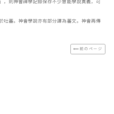
」，則神會禪學記錄保存不少慧能學說真義，可
於吐蕃。神會學說亦有部分譯為蕃文。神會再傳
⟸前のページ