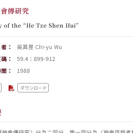
神會傳研究
y of the “He Tze Shen Hui”
吳其昱
Chi-yu Wu
者：
59.4：899-912
頁碼：
1988
時間：
ダウンロード
要
澤神會傳研究〉分為二部分，第一部分為〈神會塔銘考