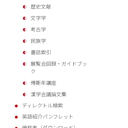
歴史文献
文字学
考古学
民族学
書誌索引
展覧会図録・ガイドブッ
ク
傅斯年講座
漢学会議論文集
ディレクトル検索
英語紹介パンフレット
価格表（ダウンロード）