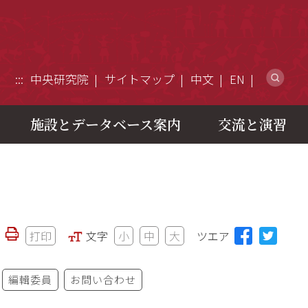
ウ
:::
中央研究院
サイトマップ
中文
EN
施設とデータベース案内
交流と演習
打印
文字
小
中
大
ツエア
編輯委員
お問い合わせ