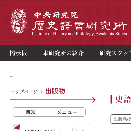
メ
イ
ン
中
コ
ン
テ
ン
ツ
ブ
ロ
ッ
ク
掲示板
本研究所の紹介
研究スタッ
:::
出版物
トップページ
>
史
目次
メニュー