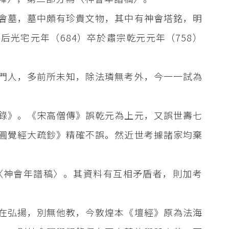
會墓，墓中頗有珍貴文物，其中有神會塔銘，明
光宅元年（684）卒於肅宗乾元元年（758）
門人，多前所未知，除法璘無考外，今一一試為
錄》。《宋高僧傳》誤乾元為上元，又誤世壽七
圓覺經大疏鈔》精確不誤。然近世考據諸家均棄
〈神會年譜稿〉。其資料有互相矛盾者，則加考
在弘揚，別無他教，今敦煌本《壇經》原為法海