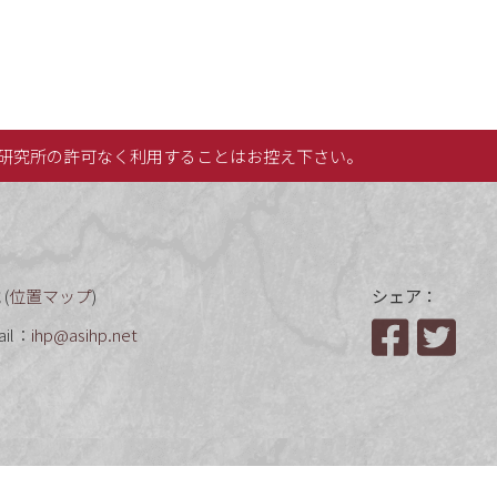
研究所の許可なく利用することはお控え下さい。
(
位置マップ
)
シェア：
ail：
ihp@asihp.net
Facebook
Twit