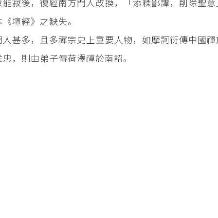
慧能寂後，復經南方門人改換，「添糅鄙譚，削除聖意
本《壇經》之缺失。
門人甚多，且多禪宗史上重要人物，如摩訶衍傳中國禪
唯忠，則由弟子傳荷澤禪於南詔。