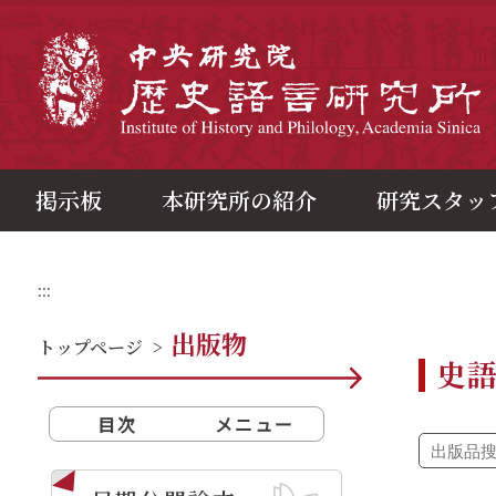
メ
イ
ン
中
コ
ン
テ
ン
ツ
ブ
ロ
ッ
ク
掲示板
本研究所の紹介
研究スタッ
:::
出版物
トップページ
>
史
目次
メニュー