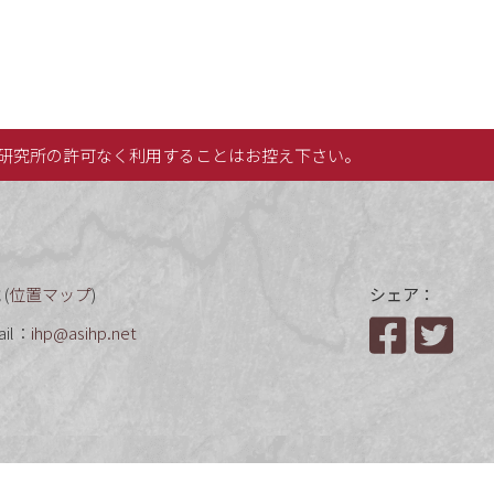
研究所の許可なく利用することはお控え下さい。
(
位置マップ
)
シェア：
ail：
ihp@asihp.net
Facebook
Twit