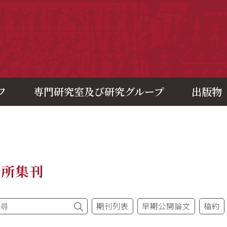
央研究院歷史語言研究所
フ
専門研究室及び研究グループ
出版物
語所集刊
期刊列表
早期公開論文
稿約