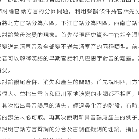
節討論官話方言的分區問題，利用聲韻條件將官話先
再將北方官話分為六區，下江官話分為四區，西南官話
節討論聲母演變的現象。首先發現歷史資料中官話全濁
部變送氣清塞音及全部變不送氣清塞音的兩種類型。前
後者可以解釋漢語的早期官話和八巴思字對音的難題。
概況。
節討論韻尾合併、消失和產生的問題。首先說明四川方
響很大。並指出雲南和四川兩地演變的步調都不相同，
。其次指出鼻音韻尾的消失，經過鼻化音的階段，有時
音的辦法未必可取。再其次說明新鼻音韻尾產生的例子
節說明官話方言聲調的分合及古調值擬測的理論，指出