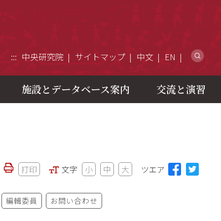
ウ
:::
中央研究院
サイトマップ
中文
EN
施設とデータベース案内
交流と演習
打印
文字
小
中
大
ツエア
編輯委員
お問い合わせ