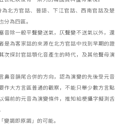
分為北方官話、晉語、下江官話、西南官話及楚
也分為四區。
塞音除一般平聲變送氣，仄聲變不送氣以外，還
者是為客家話的來源在北方官話中找到早期的證
其次探討官話顎化音產生的時代，及其他聲母演
言鼻音韻尾合併的方向，認為演變的先後受元音
要作大方言區普通的觀察，不能只舉少數方言點
以偏前的元音為演變條件，推知給梗攝字擬測舌
。
「變調即原調」的可能。