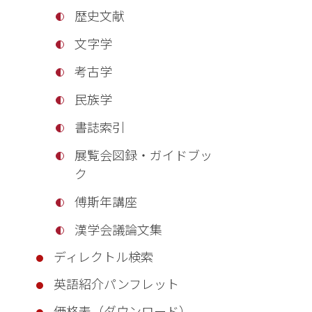
歴史文献
文字学
考古学
民族学
書誌索引
展覧会図録・ガイドブッ
ク
傅斯年講座
漢学会議論文集
ディレクトル検索
英語紹介パンフレット
価格表（ダウンロード）