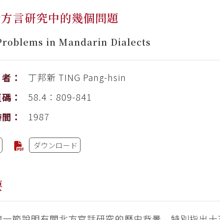
話方言研究中的幾個問題
roblems in Mandarin Dialects
丁邦新
TING Pang-hsin
者：
58.4：809-841
頁碼：
1987
時間：
ダウンロード
要
第一節說明有關北方官話研究的歷史背景，特別指出十