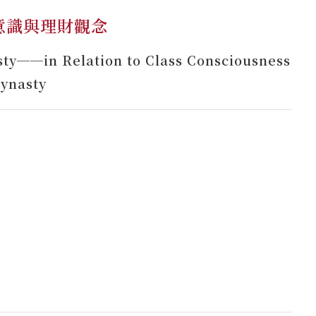
意識與理財觀念
asty──in Relation to Class Consciousness
Dynasty