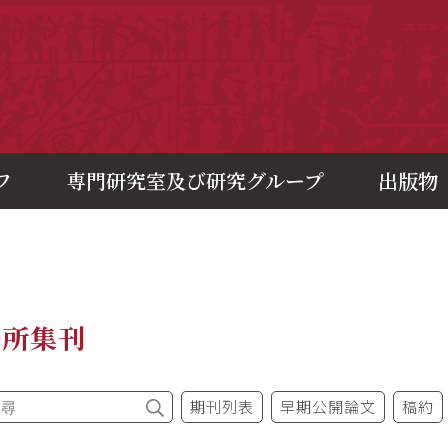
央研究院歷史語言研究所
フ
専門研究室及び研究グループ
出版物
語所集刊
期刊列表
早期公開論文
稿約