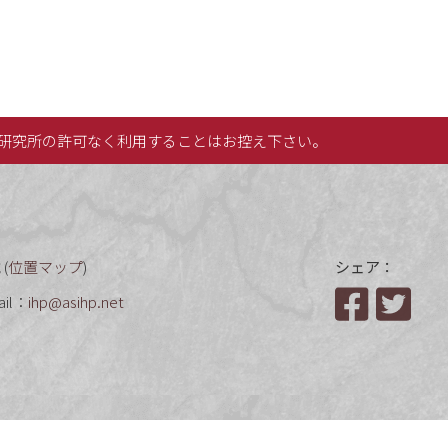
研究所の許可なく利用することはお控え下さい。
(
位置マップ
)
シェア：
ail：
ihp@asihp.net
Facebook
Twit