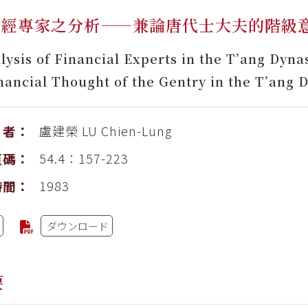
財經專家之分析——兼論唐代士大夫的階級
lysis of Financial Experts in the T’ang Dyn
nancial Thought of the Gentry in the T’ang 
盧建榮
LU Chien-Lung
者：
54.4：157-223
頁碼：
1983
時間：
ダウンロード
要