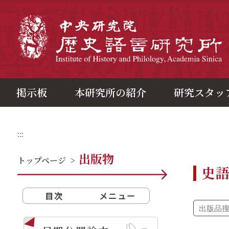
メ
イ
ン
中
コ
ン
テ
ン
ツ
ブ
ロ
ッ
ク
掲示板
本研究所の紹介
研究スタッ
:::
出版物
トップページ
>
史
目次
メニュー