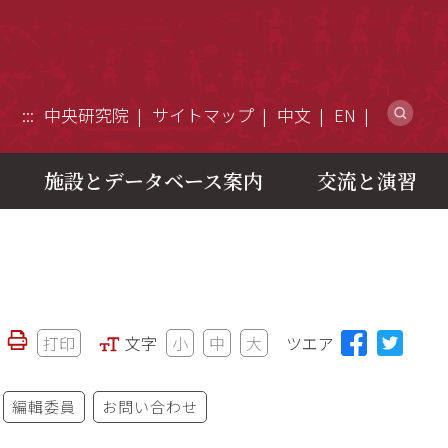
ウ
:::
中央研究院
サイトマップ
中文
EN
施設とデータベース案内
交流と演習
打印
文字
小
中
大
ツエア
編輯委員
お問い合わせ