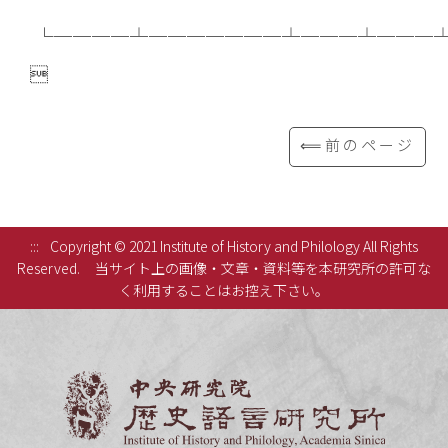
└────┴───────┴───┴───

⟸前のページ
:::
Copyright © 2021 Institute of History and Philology All Rights
Reserved.
当サイト上の画像・文章・資料等を本研究所の許可な
く利用することはお控え下さい。
中央研究