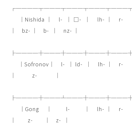
┌────┬───┬───┬───┬───
│Nishida │ l- │ □- │ lh- │ r-
│ bz- │ b- │ nz- │
├────┼───┼───┼───┼───
│Sofronov│ l- │ ld- │ lh- │ r-
│ z- │
├────┼───┴───┼───┼───
│Gong │ l- │ lh- │ r-
│ z- │ z- │