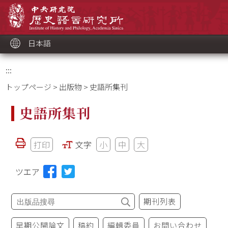
メ
中央研究院歷史語言研究所
イ
ン
コ
ン
テ
ン
ツ
日本語
ブ
ロ
ッ
ク
:::
トップページ
>
出版物
> 史語所集刊
史語所集刊
打印
文字
小
中
大
ツエア
期刊列表
早期公開論文
稿約
編輯委員
お問い合わせ