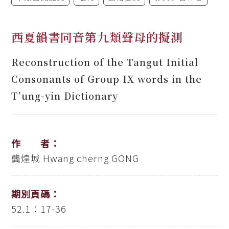
西夏韻書同音第九類聲母的擬測
Reconstruction of the Tangut Initial
Consonants of Group IX words in the
T’ung-yin Dictionary
作 者：
龔煌城
Hwang cherng GONG
期別頁碼：
52.1：17-36