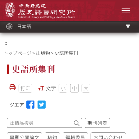
メ
中央研究院歷史語言研究所
イ
メニ
ン
コ
ン
テ
ン
ツ
日本語
ブ
ロ
ッ
ク
:::
トップページ
>
出版物
> 史語所集刊
史語所集刊
打印
文字
小
中
大
ツエア
期刊列表
早期公開論文
稿約
編輯委員
お問い合わせ