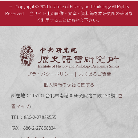
:::
Copyright © 2021 Institute of History and Philology All Rights
Reserved.
当サイト上の画像・文章・資料等を本研究所の許可な
く利用することはお控え下さい。
中央研究
プライバシーポリシー
よくあるご質問
個人情報の保護に関する
所在地：115201 台北市南港區 研究院路二段 130 號 (
位
置マップ
)
TEL：886-2-27829555
FAX：886-2-27868834