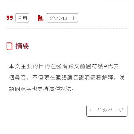
引用
ダウンロード
摘要
本文主要的目的在強調藏文前置符號འ代表一
個鼻音。不但現在藏語讀音證明這種解釋，漢
語同源字也支持這種說法。
⟸前のページ