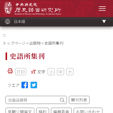
メ
中央研究院歷史語言研究所
イ
メニ
ン
コ
ン
テ
ン
ツ
日本語
ブ
ロ
ッ
ク
:::
トップページ
>
出版物
> 史語所集刊
史語所集刊
打印
文字
小
中
大
ツエア
期刊列表
早期公開論文
稿約
編輯委員
お問い合わせ