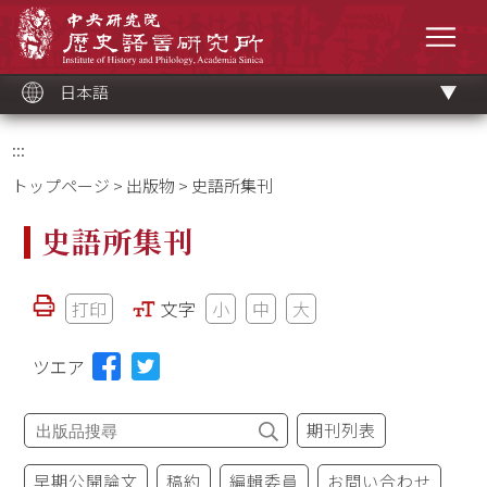
メ
中央研究院歷史語言研究所
イ
メニ
ン
コ
ン
テ
ン
ツ
日本語
ブ
ロ
ッ
ク
:::
トップページ
>
出版物
> 史語所集刊
史語所集刊
打印
文字
小
中
大
ツエア
期刊列表
早期公開論文
稿約
編輯委員
お問い合わせ