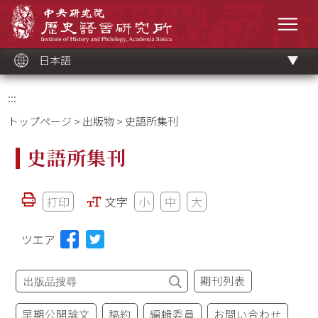
メ
中央研究院歷史語言研究所
イ
メニ
ン
コ
ン
テ
ン
ツ
日本語
ブ
ロ
ッ
ク
:::
トップページ
>
出版物
> 史語所集刊
史語所集刊
打印
文字
小
中
大
ツエア
期刊列表
早期公開論文
稿約
編輯委員
お問い合わせ