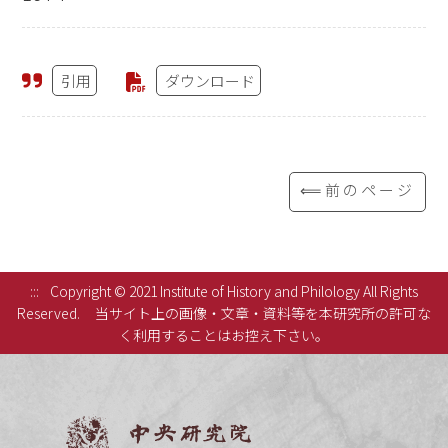
引用
ダウンロード
⟸前のページ
:::
Copyright © 2021 Institute of History and Philology All Rights
Reserved.
当サイト上の画像・文章・資料等を本研究所の許可な
く利用することはお控え下さい。
中央研究