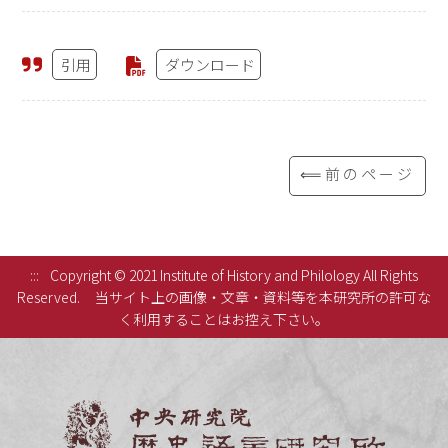
引用
ダウンロード
⟸前のページ
:::
Copyright © 2021 Institute of History and Philology All Rights
Reserved.
当サイト上の画像・文章・資料等を本研究所の許可な
く利用することはお控え下さい。
中央研究