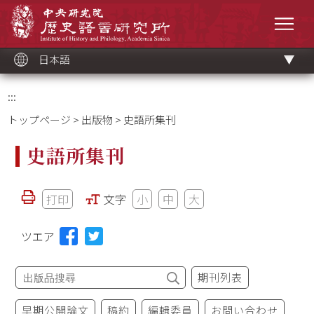
メ
中央研究院歷史語言研究所
イ
メニ
ン
コ
ン
テ
ン
ツ
日本語
ブ
ロ
ッ
ク
:::
トップページ
>
出版物
> 史語所集刊
史語所集刊
打印
文字
小
中
大
ツエア
期刊列表
早期公開論文
稿約
編輯委員
お問い合わせ