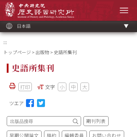
メ
中央研究院歷史語言研究所
イ
メニ
ン
コ
ン
テ
ン
ツ
日本語
ブ
ロ
ッ
ク
:::
トップページ
>
出版物
> 史語所集刊
史語所集刊
打印
文字
小
中
大
ツエア
期刊列表
早期公開論文
稿約
編輯委員
お問い合わせ