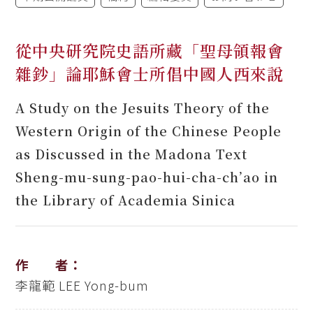
從中央研究院史語所藏「聖母領報會
雜鈔」論耶穌會士所倡中國人西來說
A Study on the Jesuits Theory of the
Western Origin of the Chinese People
as Discussed in the Madona Text
Sheng-mu-sung-pao-hui-cha-ch’ao in
the Library of Academia Sinica
作 者：
李龍範
LEE Yong-bum