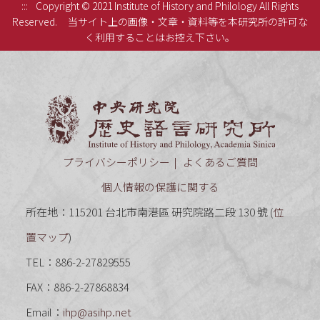
:::
Copyright © 2021 Institute of History and Philology All Rights
Reserved.
当サイト上の画像・文章・資料等を本研究所の許可な
く利用することはお控え下さい。
中央研究
プライバシーポリシー
よくあるご質問
個人情報の保護に関する
所在地：115201 台北市南港區 研究院路二段 130 號 (
位
置マップ
)
TEL：886-2-27829555
FAX：886-2-27868834
Email：
ihp@asihp.net