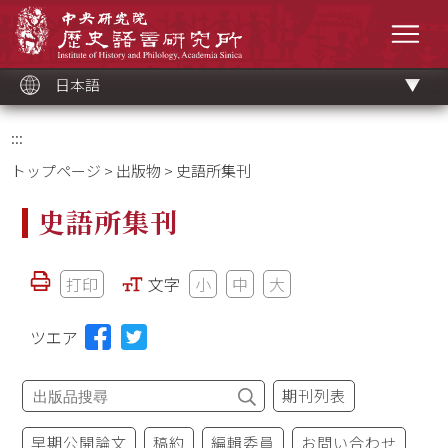
メ
中央研究院歷史語言研究所
イ
メニ
ン
コ
ン
テ
ン
ツ
日本語
ブ
ロ
ッ
ク
:::
トップページ
>
出版物
> 史語所集刊
史語所集刊
打印
文字
小
中
大
ツエア
期刊列表
早期公開論文
稿約
編輯委員
お問い合わせ