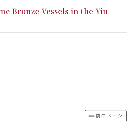
me Bronze Vessels in the Yin
⟸前のページ