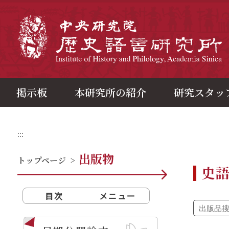
メ
イ
ン
中
コ
ン
テ
ン
ツ
ブ
ロ
ッ
ク
掲示板
本研究所の紹介
研究スタッ
:::
出版物
トップページ
>
史
目次
メニュー