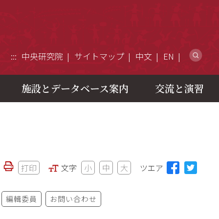
ウ
:::
中央研究院
サイトマップ
中文
EN
施設とデータベース案内
交流と演習
打印
文字
小
中
大
ツエア
編輯委員
お問い合わせ