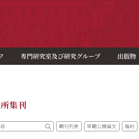
央研究院歷史語言研究所
フ
専門研究室及び研究グループ
出版物
語所集刊
期刊列表
早期公開論文
稿約