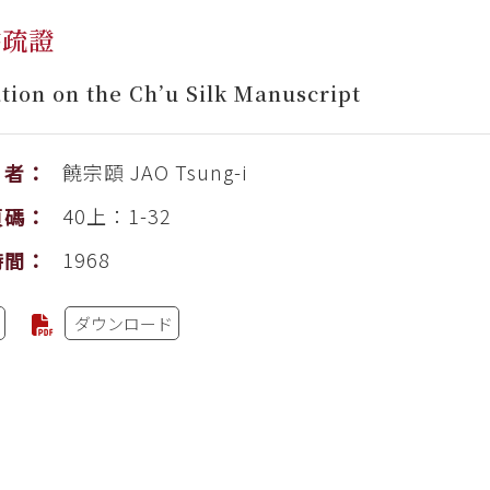
書疏證
tion on the Ch’u Silk Manuscript
饒宗頤
JAO Tsung-i
者：
40上：1-32
頁碼：
1968
時間：
ダウンロード