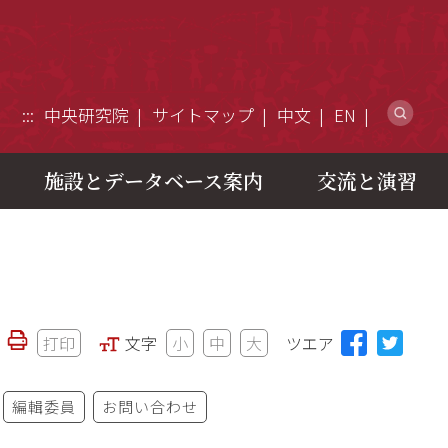
ウ
:::
中央研究院
サイトマップ
中文
EN
施設とデータベース案内
交流と演習
打印
文字
小
中
大
ツエア
編輯委員
お問い合わせ