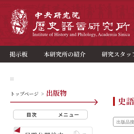
メ
イ
ン
中
コ
ン
テ
ン
ツ
ブ
ロ
ッ
ク
掲示板
本研究所の紹介
研究スタッ
:::
出版物
トップページ
>
史
目次
メニュー