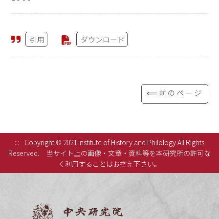
引用
ダウンロード
⟸前のページ
:::
Copyright © 2021 Institute of History and Philology All Rights
Reserved.
当サイト上の画像・文章・資料等を本研究所の許可な
く利用することはお控え下さい。
中央研究