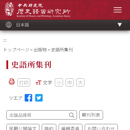
メ
中央研究院歷史語言研究所
イ
メニ
ン
コ
ン
テ
ン
ツ
日本語
ブ
ロ
ッ
ク
:::
トップページ
>
出版物
> 史語所集刊
史語所集刊
打印
文字
小
中
大
ツエア
期刊列表
早期公開論文
稿約
編輯委員
お問い合わせ